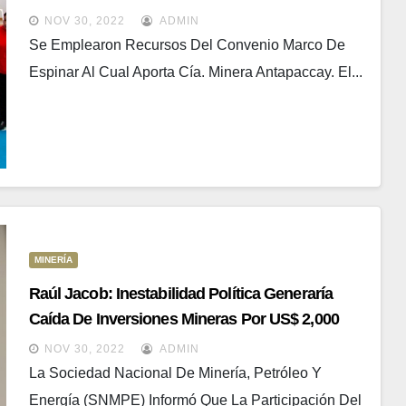
Tecnológicos Para 46 Escuelas De Espinar
NOV 30, 2022
ADMIN
Se Emplearon Recursos Del Convenio Marco De
Espinar Al Cual Aporta Cía. Minera Antapaccay. El...
MINERÍA
Raúl Jacob: Inestabilidad Política Generaría
Caída De Inversiones Mineras Por US$ 2,000
Millones El 2023
NOV 30, 2022
ADMIN
La Sociedad Nacional De Minería, Petróleo Y
Energía (SNMPE) Informó Que La Participación Del