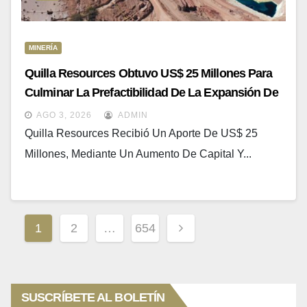
MINERÍA
Quilla Resources Obtuvo US$ 25 Millones Para
Culminar La Prefactibilidad De La Expansión De
La Mina Chapi
AGO 3, 2026
ADMIN
Quilla Resources Recibió Un Aporte De US$ 25
Millones, Mediante Un Aumento De Capital Y...
Paginación
1
2
…
654
De
Entradas
SUSCRÍBETE AL BOLETÍN