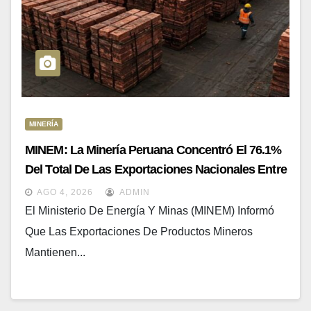
MINERÍA
MINEM: La Minería Peruana Concentró El 76.1%
Del Total De Las Exportaciones Nacionales Entre
Enero Y Abril De 2026
AGO 4, 2026
ADMIN
El Ministerio De Energía Y Minas (MINEM) Informó
Que Las Exportaciones De Productos Mineros
Mantienen...