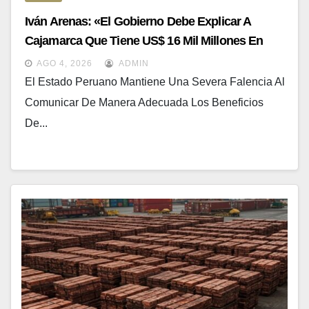
Iván Arenas: «el Gobierno Debe Explicar A
Cajamarca Que Tiene US$ 16 Mil Millones En
Proyectos Mineros Para Salir De La Pobreza
AGO 4, 2026
ADMIN
El Estado Peruano Mantiene Una Severa Falencia Al
Comunicar De Manera Adecuada Los Beneficios
De...