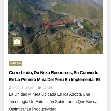
MINERÍA
Cerro Lindo, De Nexa Resources, Se Convierte
En La Primera Mina Del Perú En Implementar El
Método Block Caving
AGO 4, 2026
ADMIN
La Unidad Minera Ubicada En Ica Adopta Una
Tecnología De Extracción Subterránea Que Busca
Optimizar La Productividad...