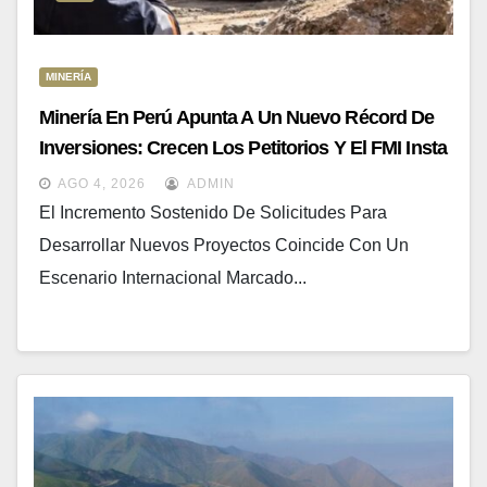
MINERÍA
Minería En Perú Apunta A Un Nuevo Récord De
Inversiones: Crecen Los Petitorios Y El FMI Insta
A Destrabar Proyectos
AGO 4, 2026
ADMIN
El Incremento Sostenido De Solicitudes Para
Desarrollar Nuevos Proyectos Coincide Con Un
Escenario Internacional Marcado...