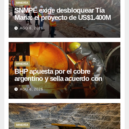
MINERÍA
SNMPE exige desbloquear Tía
María: el proyecto de US$1.400M
que Perú lleva 15 años
AGO 6, 2026
posponiendo
MINERÍA
BHP apuesta por el cobre
argentino y sella acuerdo con
Kobrea para siete proyecto
AGO 6, 2026
MINERÍA