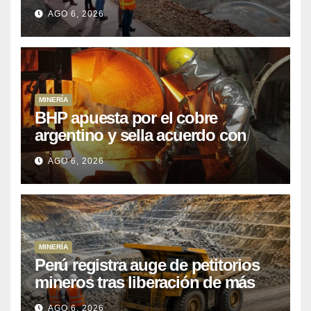
que Perú lleva 15 años
AGO 6, 2026
posponiendo
MINERÍA
BHP apuesta por el cobre
argentino y sella acuerdo con
Kobrea para siete proyecto
AGO 6, 2026
MINERÍA
Perú registra auge de petitorios
mineros tras liberación de más
de mil concesiones para explorar
AGO 6, 2026