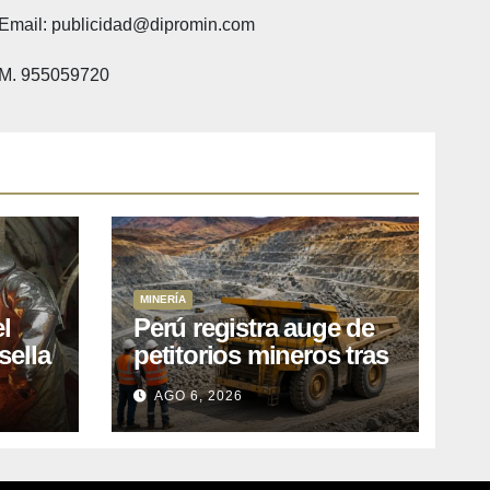
Email: publicidad@dipromin.com
M. 955059720
MINERÍA
l
Perú registra auge de
sella
petitorios mineros tras
ea
liberación de más de
AGO 6, 2026
o
mil concesiones para
explorar cobre y oro