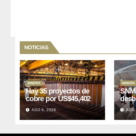
NOTICIAS
MINERÍA
MINERÍA
Hay 35 proyectos de
SNMP
cobre por US$45,402
desb
millones que Perú
el p
AGO 6, 2026
AGO 
puede aprovechar
US$1
lleva
posp