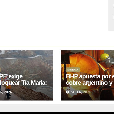
MINERÍA
E exige
BHP apuesta por e
loquear Tía María:
cobre argentino y 
royecto de
acuerdo con Kobr
6, 2026
AGO 6, 2026
.400M que Perú
para siete proyect
 15 años
oniendo