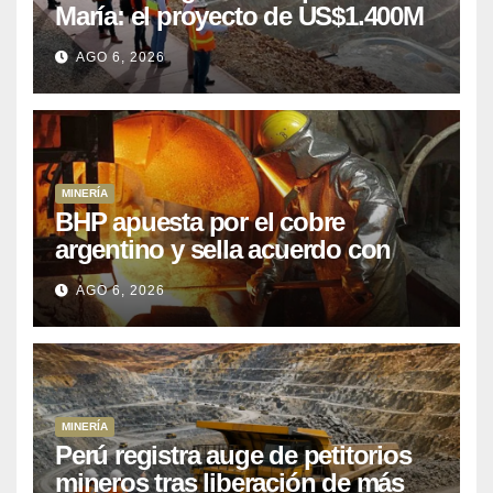
María: el proyecto de US$1.400M
que Perú lleva 15 años
AGO 6, 2026
posponiendo
MINERÍA
BHP apuesta por el cobre
argentino y sella acuerdo con
Kobrea para siete proyecto
AGO 6, 2026
MINERÍA
Perú registra auge de petitorios
mineros tras liberación de más