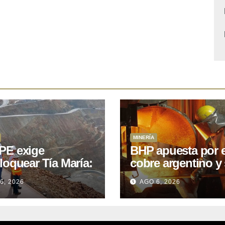
MINERÍA
E exige
BHP apuesta por e
loquear Tía María:
cobre argentino y 
royecto de
acuerdo con Kobr
6, 2026
AGO 6, 2026
.400M que Perú
para siete proyect
 15 años
oniendo