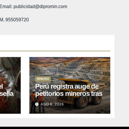
Email: publicidad@dipromin.com
M. 955059720
MINERÍA
l
Perú registra auge de
sella
petitorios mineros tras
ea
liberación de más de
AGO 6, 2026
o
mil concesiones para
explorar cobre y oro