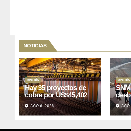
NOTICIAS
MINERÍA
MINERÍA
Hay 35 proyectos de
SNMP
cobre por US$45,402
desb
millones que Perú
el p
AGO 6, 2026
AGO 
puede aprovechar
US$1
lleva
posp