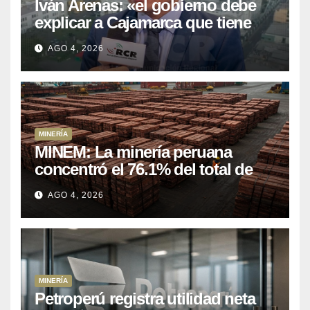
Iván Arenas: «el gobierno debe
explicar a Cajamarca que tiene
US$ 16 mil millones en proyectos
AGO 4, 2026
mineros para salir de la pobreza
MINERÍA
MINEM: La minería peruana
concentró el 76.1% del total de
las exportaciones nacionales
AGO 4, 2026
entre enero y abril de 2026
MINERÍA
Petroperú registra utilidad neta