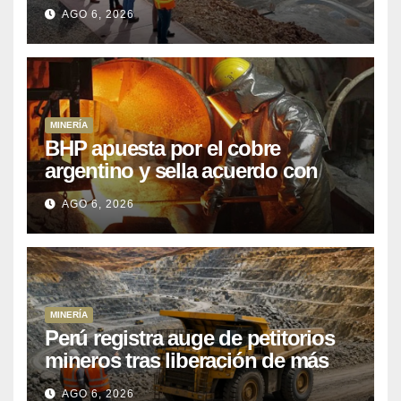
que Perú lleva 15 años
AGO 6, 2026
posponiendo
MINERÍA
BHP apuesta por el cobre
argentino y sella acuerdo con
Kobrea para siete proyecto
AGO 6, 2026
MINERÍA
Perú registra auge de petitorios
mineros tras liberación de más
de mil concesiones para explorar
AGO 6, 2026