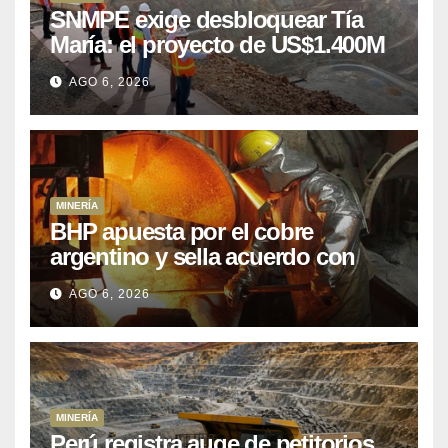
SNMPE exige desbloquear Tía
María: el proyecto de US$1.400M
que Perú lleva 15 años
AGO 6, 2026
posponiendo
MINERÍA
BHP apuesta por el cobre
argentino y sella acuerdo con
Kobrea para siete proyecto
AGO 6, 2026
MINERÍA
Perú registra auge de petitorios