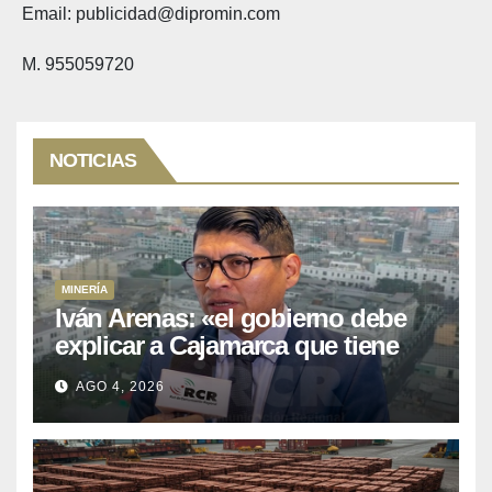
Email: publicidad@dipromin.com
M. 955059720
NOTICIAS
MINERÍA
Iván Arenas: «el gobierno debe
explicar a Cajamarca que tiene
US$ 16 mil millones en proyectos
AGO 4, 2026
mineros para salir de la pobreza