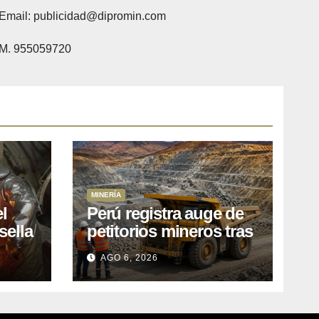
Email: publicidad@dipromin.com
M. 955059720
MINERÍA
l
Perú registra auge de
sella
petitorios mineros tras
ea
liberación de más de
AGO 6, 2026
o
mil concesiones para
explorar cobre y oro