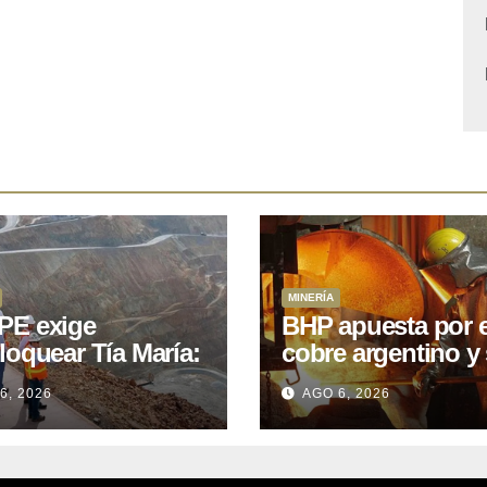
MINERÍA
E exige
BHP apuesta por e
loquear Tía María:
cobre argentino y 
royecto de
acuerdo con Kobr
6, 2026
AGO 6, 2026
.400M que Perú
para siete proyect
 15 años
oniendo