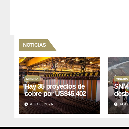
NOTICIAS
MINERÍA
MINERÍA
Hay 35 proyectos de
SNMP
cobre por US$45,402
desb
millones que Perú
el p
AGO 6, 2026
AGO 
puede aprovechar
US$1
lleva
posp