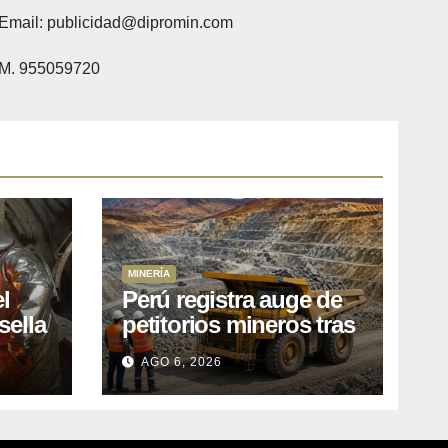
Email: publicidad@dipromin.com
M. 955059720
MINERÍA
l
Perú registra auge de
sella
petitorios mineros tras
ea
liberación de más de
AGO 6, 2026
o
mil concesiones para
explorar cobre y oro