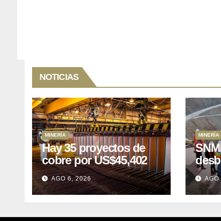
NOTICIAS
MINERÍA
MINERÍA
Hay 35 proyectos de
SNMP
cobre por US$45,402
desb
millones que Perú
el p
AGO 6, 2026
AGO 
puede aprovechar
US$1
lleva
posp