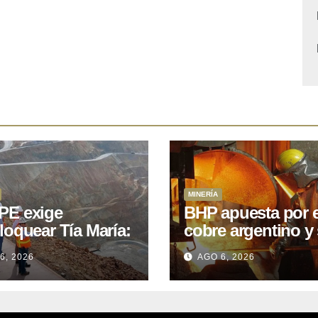
MINERÍA
E exige
BHP apuesta por e
loquear Tía María:
cobre argentino y 
royecto de
acuerdo con Kobr
6, 2026
AGO 6, 2026
.400M que Perú
para siete proyect
 15 años
oniendo