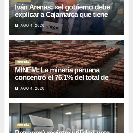
Iván Arenas: «el gobierno debe
explicar a Cajamarca que tiene
US$ 16 mil millones en proyectos
AGO 4, 2026
mineros para salir de la pobreza
MINERÍA
MINEM: La minería peruana
concentró el 76.1% del total de
las exportaciones nacionales
AGO 4, 2026
entre enero y abril de 2026
MINERÍA
Petroperú registra utilidad neta