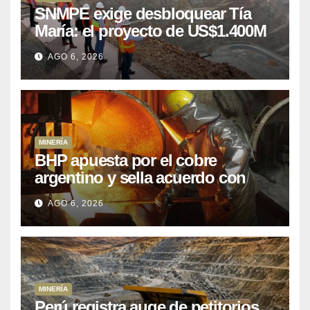
SNMPE exige desbloquear Tía
María: el proyecto de US$1.400M
que Perú lleva 15 años
AGO 6, 2026
posponiendo
MINERÍA
BHP apuesta por el cobre
argentino y sella acuerdo con
Kobrea para siete proyecto
AGO 6, 2026
MINERÍA
Perú registra auge de petitorios