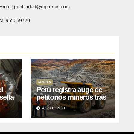
Email: publicidad@dipromin.com
M. 955059720
MINERÍA
l
Perú registra auge de
sella
petitorios mineros tras
ea
liberación de más de
AGO 6, 2026
o
mil concesiones para
explorar cobre y oro