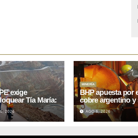
MINERÍA
E exige
BHP apuesta por e
loquear Tía María:
cobre argentino y 
royecto de
acuerdo con Kobr
6, 2026
AGO 6, 2026
.400M que Perú
para siete proyect
 15 años
oniendo