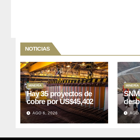
NOTICIAS
MINERÍA
MINERÍA
Hay 35 proyectos de
SNMP
cobre por US$45,402
desb
millones que Perú
el p
AGO 6, 2026
AGO 
puede aprovechar
US$1
lleva
posp