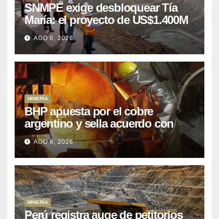
SNMPE exige desbloquear Tía
María: el proyecto de US$1.400M
que Perú lleva 15 años
AGO 6, 2026
posponiendo
MINERÍA
BHP apuesta por el cobre
argentino y sella acuerdo con
Kobrea para siete proyecto
AGO 6, 2026
MINERÍA
Perú registra auge de petitorios