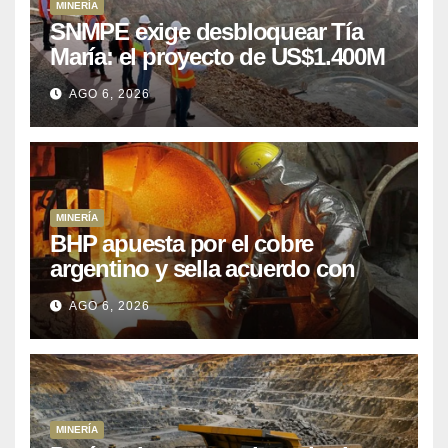
MINERÍA
SNMPE exige desbloquear Tía
María: el proyecto de US$1.400M
que Perú lleva 15 años
AGO 6, 2026
posponiendo
MINERÍA
BHP apuesta por el cobre
argentino y sella acuerdo con
Kobrea para siete proyecto
AGO 6, 2026
MINERÍA