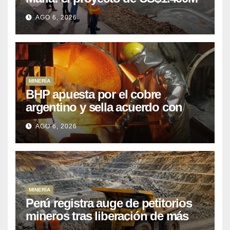
que Perú lleva 15 años
AGO 6, 2026
posponiendo
MINERÍA
BHP apuesta por el cobre
argentino y sella acuerdo con
Kobrea para siete proyecto
AGO 6, 2026
MINERÍA
Perú registra auge de petitorios
mineros tras liberación de más
de mil concesiones para explorar