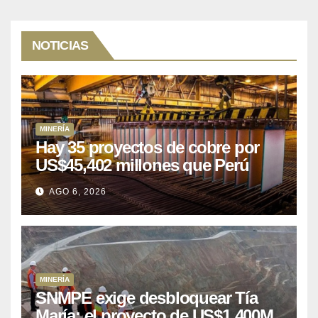
NOTICIAS
MINERÍA
Hay 35 proyectos de cobre por
US$45,402 millones que Perú
puede aprovechar
AGO 6, 2026
MINERÍA
SNMPE exige desbloquear Tía
María: el proyecto de US$1.400M