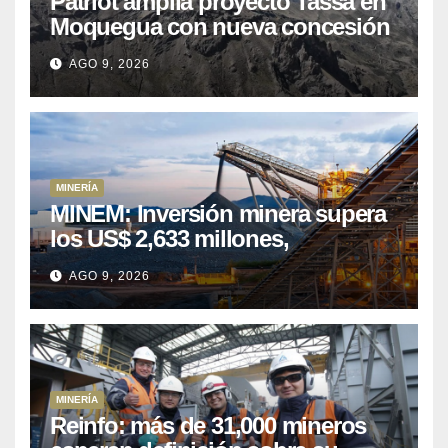
Patriot amplía proyecto Tassa en
Moquegua con nueva concesión
minera
AGO 9, 2026
MINERÍA
MINEM: Inversión minera supera
los US$ 2,633 millones,
consolidando el dinamismo del
AGO 9, 2026
sector
MINERÍA
Reinfo: más de 31,000 mineros