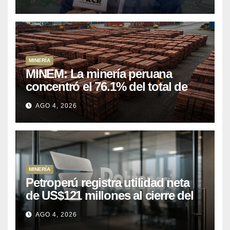
mineros para salir de la pobreza
MINERÍA
MINEM: La minería peruana
concentró el 76.1% del total de
las exportaciones nacionales
AGO 4, 2026
entre enero y abril de 2026
MINERÍA
Petroperú registra utilidad neta
de US$121 millones al cierre del
primer semestre 2026
AGO 4, 2026