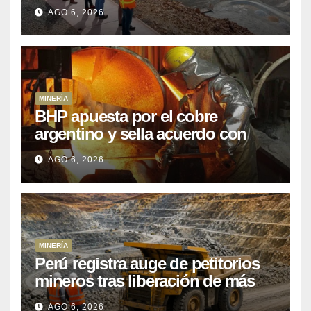
que Perú lleva 15 años
AGO 6, 2026
posponiendo
MINERÍA
BHP apuesta por el cobre
argentino y sella acuerdo con
Kobrea para siete proyecto
AGO 6, 2026
MINERÍA
Perú registra auge de petitorios
mineros tras liberación de más
de mil concesiones para explorar
AGO 6, 2026