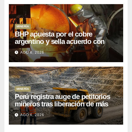
MINERÍA
BHP apuesta por el cobre
argentino y sella acuerdo con
Kobrea para siete proyecto
AGO 6, 2026
MINERÍA
Perú registra auge de petitorios
mineros tras liberación de más
de mil concesiones para explorar
AGO 6, 2026
cobre y oro