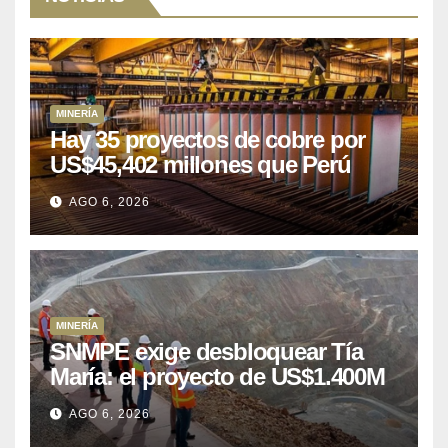
MINERÍA
Hay 35 proyectos de cobre por
US$45,402 millones que Perú
puede aprovechar
AGO 6, 2026
MINERÍA
SNMPE exige desbloquear Tía
María: el proyecto de US$1.400M
que Perú lleva 15 años
AGO 6, 2026
posponiendo