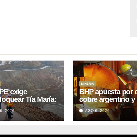
MINERÍA
E exige
BHP apuesta por e
loquear Tía María:
cobre argentino y 
royecto de
acuerdo con Kobr
6, 2026
AGO 6, 2026
.400M que Perú
para siete proyect
 15 años
oniendo