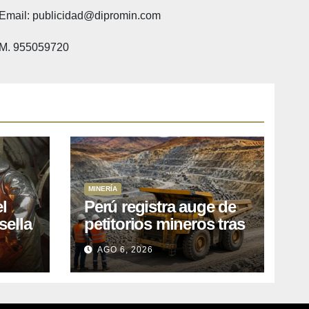
Email: publicidad@dipromin.com
M. 955059720
MINERÍA
l
Perú registra auge de
sella
petitorios mineros tras
ea
liberación de más de
AGO 6, 2026
o
mil concesiones para
explorar cobre y oro