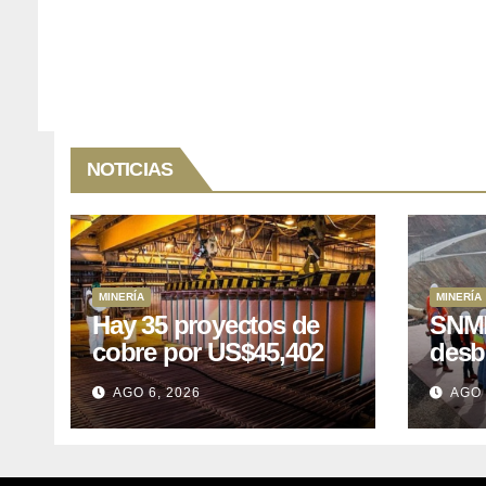
NOTICIAS
MINERÍA
MINERÍA
Hay 35 proyectos de
SNMP
cobre por US$45,402
desb
millones que Perú
el p
AGO 6, 2026
AGO 
puede aprovechar
US$1
lleva
posp