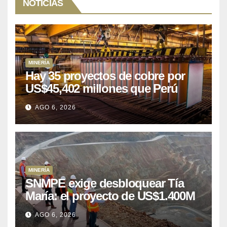
NOTICIAS
MINERÍA
Hay 35 proyectos de cobre por
US$45,402 millones que Perú
puede aprovechar
AGO 6, 2026
MINERÍA
SNMPE exige desbloquear Tía
María: el proyecto de US$1.400M
que Perú lleva 15 años
AGO 6, 2026
posponiendo