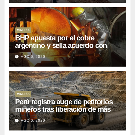
MINERÍA
BHP apuesta por el cobre
argentino y sella acuerdo con
Kobrea para siete proyecto
AGO 6, 2026
MINERÍA
Perú registra auge de petitorios
mineros tras liberación de más
de mil concesiones para explorar
AGO 6, 2026
cobre y oro