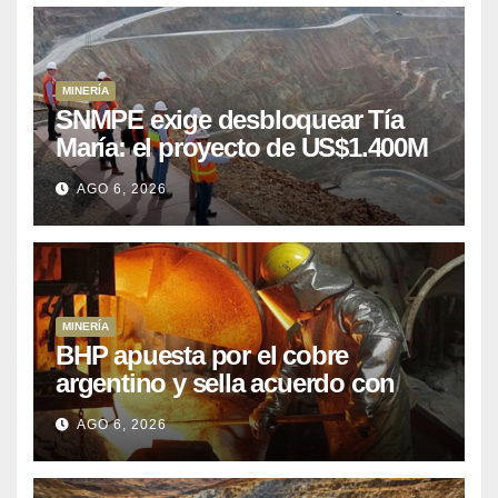
MINERÍA
SNMPE exige desbloquear Tía
María: el proyecto de US$1.400M
que Perú lleva 15 años
AGO 6, 2026
posponiendo
MINERÍA
BHP apuesta por el cobre
argentino y sella acuerdo con
Kobrea para siete proyecto
AGO 6, 2026