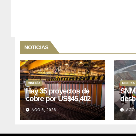
NOTICIAS
MINERÍA
MINERÍA
Hay 35 proyectos de
SNMP
cobre por US$45,402
desb
millones que Perú
el p
AGO 6, 2026
AGO 
puede aprovechar
US$1
lleva
posp