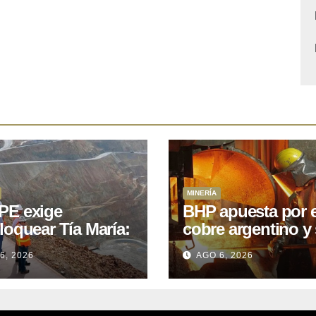
MINERÍA
E exige
BHP apuesta por e
loquear Tía María:
cobre argentino y 
royecto de
acuerdo con Kobr
6, 2026
AGO 6, 2026
.400M que Perú
para siete proyect
 15 años
oniendo