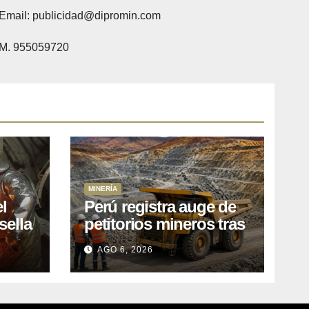
Email: publicidad@dipromin.com
M. 955059720
MINERÍA
l
Perú registra auge de
sella
petitorios mineros tras
ea
liberación de más de
AGO 6, 2026
o
mil concesiones para
explorar cobre y oro