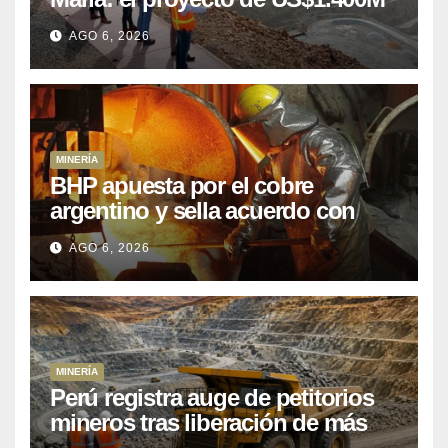
que Perú lleva 15 años
AGO 6, 2026
posponiendo
MINERÍA
BHP apuesta por el cobre
argentino y sella acuerdo con
Kobrea para siete proyecto
AGO 6, 2026
MINERÍA
Perú registra auge de petitorios
mineros tras liberación de más
de mil concesiones para explorar