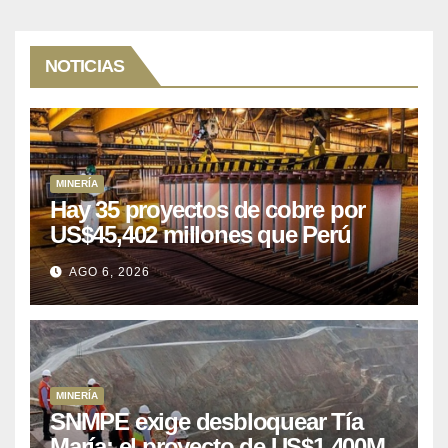
NOTICIAS
MINERÍA
Hay 35 proyectos de cobre por
US$45,402 millones que Perú
puede aprovechar
AGO 6, 2026
MINERÍA
SNMPE exige desbloquear Tía
María: el proyecto de US$1.400M