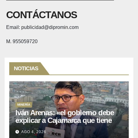
CONTÁCTANOS
Email: publicidad@dipromin.com
M. 955059720
NOTICIAS
MINERÍA
Iván Arenas: «el gobierno debe
explicar a Cajamarca que tiene
US$ 16 mil millones en proyectos
AGO 4, 2026
mineros para salir de la pobreza