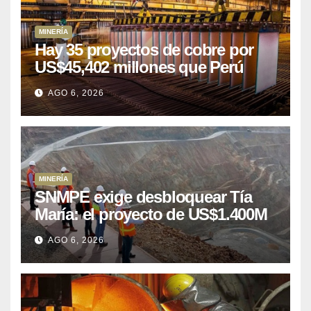
MINERÍA
Hay 35 proyectos de cobre por
US$45,402 millones que Perú
puede aprovechar
AGO 6, 2026
MINERÍA
SNMPE exige desbloquear Tía
María: el proyecto de US$1.400M
que Perú lleva 15 años
AGO 6, 2026
posponiendo