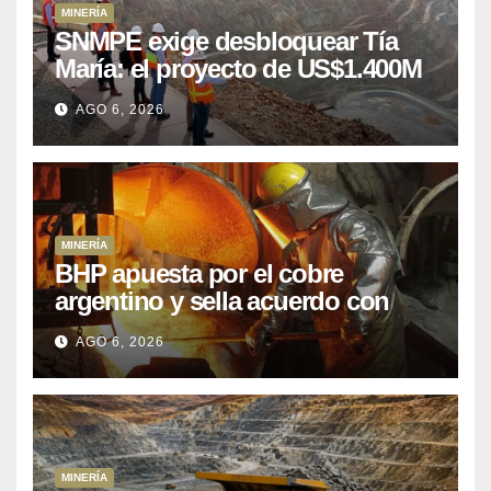
MINERÍA
SNMPE exige desbloquear Tía
María: el proyecto de US$1.400M
que Perú lleva 15 años
AGO 6, 2026
posponiendo
MINERÍA
BHP apuesta por el cobre
argentino y sella acuerdo con
Kobrea para siete proyecto
AGO 6, 2026
MINERÍA