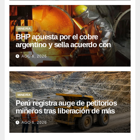
MINERÍA
BHP apuesta por el cobre
argentino y sella acuerdo con
Kobrea para siete proyecto
AGO 6, 2026
MINERÍA
Perú registra auge de petitorios
mineros tras liberación de más
de mil concesiones para explorar
AGO 6, 2026
cobre y oro