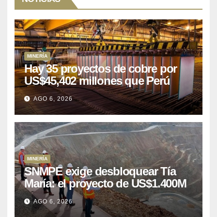
MINERÍA
Hay 35 proyectos de cobre por
US$45,402 millones que Perú
puede aprovechar
AGO 6, 2026
MINERÍA
SNMPE exige desbloquear Tía
María: el proyecto de US$1.400M
que Perú lleva 15 años
AGO 6, 2026
posponiendo