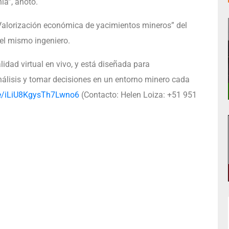
ía”, anotó.
“Valorización económica de yacimientos mineros” del
r el mismo ingeniero.
dad virtual en vivo, y está diseñada para
álisis y tomar decisiones en un entorno minero cada
le/iLiU8KgysTh7Lwno6
(Contacto: Helen Loiza: +51 951