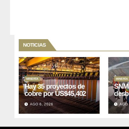
NOTICIAS
MINERÍA
MINERÍA
Hay 35 proyectos de
SNMP
cobre por US$45,402
desb
millones que Perú
el p
AGO 6, 2026
AGO 
puede aprovechar
US$1
lleva
posp