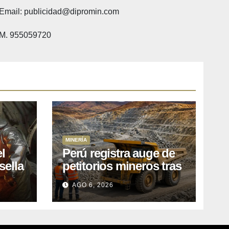
Email: publicidad@dipromin.com
M. 955059720
MINERÍA
l
Perú registra auge de
sella
petitorios mineros tras
ea
liberación de más de
AGO 6, 2026
o
mil concesiones para
explorar cobre y oro