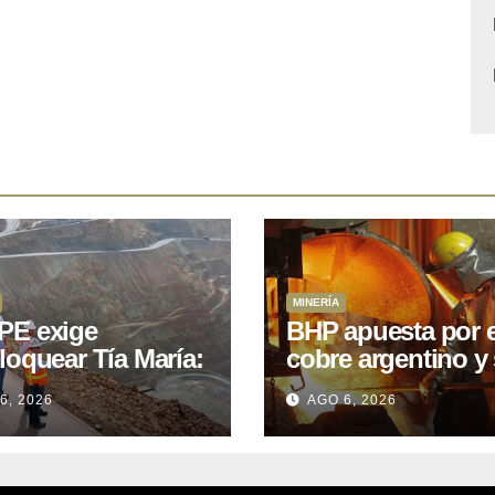
MINERÍA
E exige
BHP apuesta por e
loquear Tía María:
cobre argentino y 
royecto de
acuerdo con Kobr
6, 2026
AGO 6, 2026
.400M que Perú
para siete proyect
 15 años
oniendo