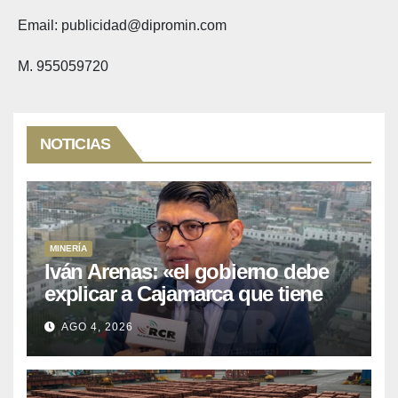
Email: publicidad@dipromin.com
M. 955059720
NOTICIAS
MINERÍA
Iván Arenas: «el gobierno debe
explicar a Cajamarca que tiene
US$ 16 mil millones en proyectos
AGO 4, 2026
mineros para salir de la pobreza