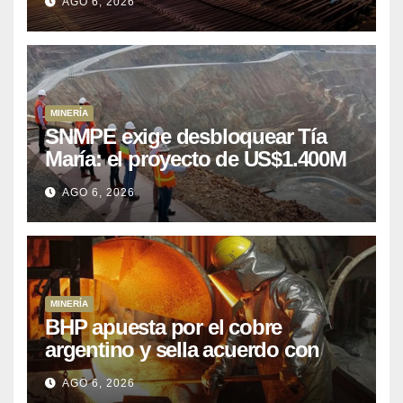
AGO 6, 2026
MINERÍA
SNMPE exige desbloquear Tía
María: el proyecto de US$1.400M
que Perú lleva 15 años
AGO 6, 2026
posponiendo
MINERÍA
BHP apuesta por el cobre
argentino y sella acuerdo con
Kobrea para siete proyecto
AGO 6, 2026