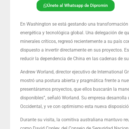
Únete al Whatsapp de Dipromin
En Washington se está gestando una transformación si
energética y tecnológica global. Una delegación de q
minerales críticos, regresó recientemente a su país c
dispuesto a invertir directamente en sus proyectos. Es
reducir la dependencia de China en las cadenas de su
Andrew Worland, director ejecutivo de International 
mostró una postura abierta y pragmática frente a nue
presentáramos proyectos, que ellos buscarán la mane
disponibles”, señaló Worland. Su empresa desarrolla
Occidental, y ve con optimismo esta nueva disposició
Durante su visita, la comitiva australiana mantuvo r
como David Copley, del Consejo de Seguridad Nacion