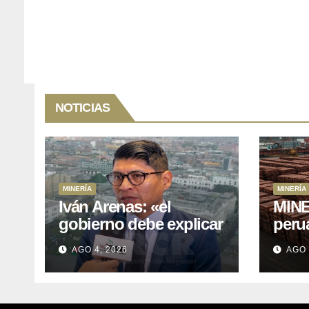
NOTICIAS
MINERÍA
MINERÍA
Iván Arenas: «el
MINE
gobierno debe explicar
peru
a Cajamarca que tiene
76.1%
AGO 4, 2026
AGO 
US$ 16 mil millones en
expo
proyectos mineros
naci
para salir de la pobreza
y abr