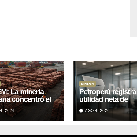
MINERÍA
M: La minería
Petroperú registra
ana concentró el
utilidad neta de
 del total de las
US$121 millones a
4, 2026
AGO 4, 2026
rtaciones
cierre del primer
onales entre enero
semestre 2026
il de 2026