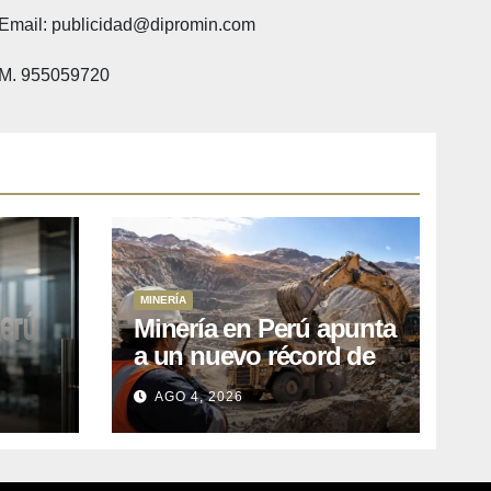
Email: publicidad@dipromin.com
M. 955059720
MINERÍA
Minería en Perú apunta
a un nuevo récord de
l
inversiones: crecen los
AGO 4, 2026
petitorios y el FMI insta
a destrabar proyectos