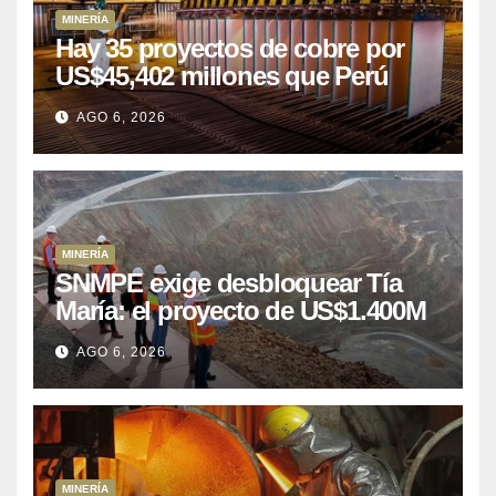
MINERÍA
Hay 35 proyectos de cobre por
US$45,402 millones que Perú
puede aprovechar
AGO 6, 2026
MINERÍA
SNMPE exige desbloquear Tía
María: el proyecto de US$1.400M
que Perú lleva 15 años
AGO 6, 2026
posponiendo
MINERÍA