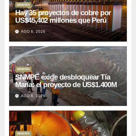
MINERÍA
Hay 35 proyectos de cobre por
US$45,402 millones que Perú
puede aprovechar
AGO 6, 2026
MINERÍA
SNMPE exige desbloquear Tía
María: el proyecto de US$1.400M
que Perú lleva 15 años
AGO 6, 2026
posponiendo
MINERÍA