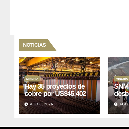
NOTICIAS
MINERÍA
MINERÍA
Hay 35 proyectos de
SNMP
cobre por US$45,402
desb
millones que Perú
el p
AGO 6, 2026
AGO 
puede aprovechar
US$1
lleva
posp