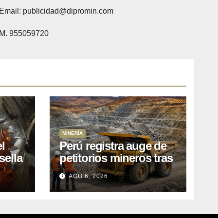
Email: publicidad@dipromin.com
M. 955059720
MINERÍA
l
Perú registra auge de
sella
petitorios mineros tras
ea
liberación de más de
AGO 6, 2026
o
mil concesiones para
explorar cobre y oro