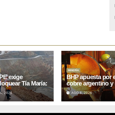
MINERÍA
E exige
BHP apuesta por e
loquear Tía María:
cobre argentino y 
royecto de
acuerdo con Kobr
6, 2026
AGO 6, 2026
.400M que Perú
para siete proyect
 15 años
oniendo