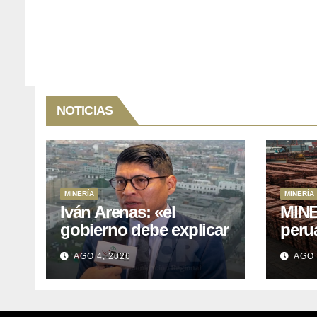
NOTICIAS
MINERÍA
MINERÍA
Iván Arenas: «el
MINE
gobierno debe explicar
peru
a Cajamarca que tiene
76.1%
AGO 4, 2026
AGO 
US$ 16 mil millones en
expo
proyectos mineros
naci
para salir de la pobreza
y abr