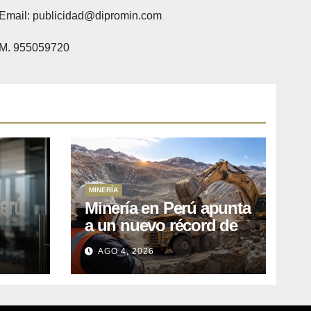
Email: publicidad@dipromin.com
M. 955059720
MINERÍA
Minería en Perú apunta
a un nuevo récord de
l
inversiones: crecen los
AGO 4, 2026
petitorios y el FMI insta
a destrabar proyectos