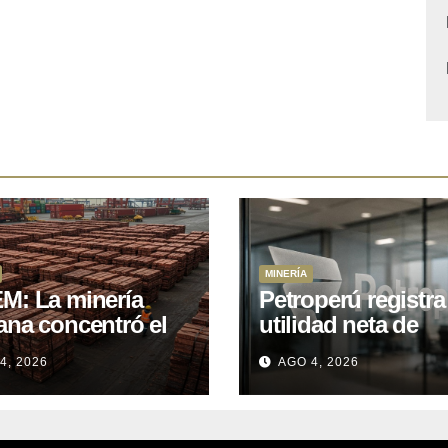
MINERÍA
M: La minería
Petroperú registra
ana concentró el
utilidad neta de
 del total de las
US$121 millones a
4, 2026
AGO 4, 2026
rtaciones
cierre del primer
onales entre enero
semestre 2026
il de 2026