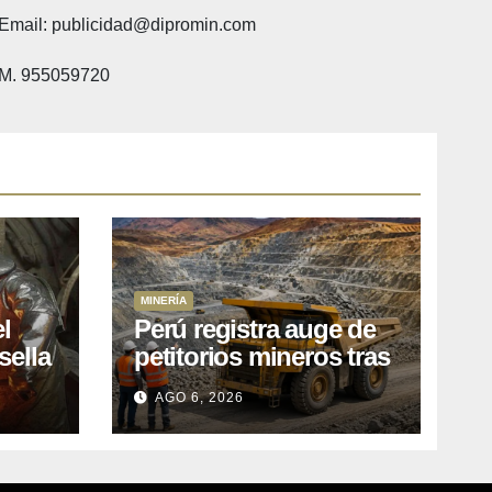
Email: publicidad@dipromin.com
M. 955059720
MINERÍA
l
Perú registra auge de
sella
petitorios mineros tras
ea
liberación de más de
AGO 6, 2026
o
mil concesiones para
explorar cobre y oro