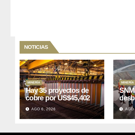
NOTICIAS
MINERÍA
MINERÍA
Hay 35 proyectos de
SNMP
cobre por US$45,402
desb
millones que Perú
el p
AGO 6, 2026
AGO 
puede aprovechar
US$1
lleva
posp