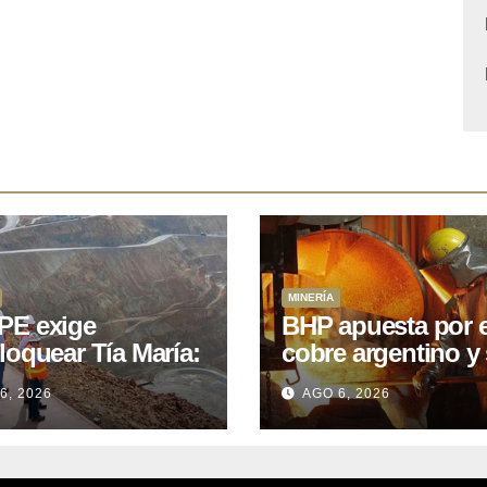
MINERÍA
E exige
BHP apuesta por e
loquear Tía María:
cobre argentino y 
royecto de
acuerdo con Kobr
6, 2026
AGO 6, 2026
.400M que Perú
para siete proyect
 15 años
oniendo