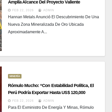
Amplía Alcance Del Proyecto Valiente
FEB 22, 2026
ADMIN
Hannan Metals Anunció El Descubrimiento De Una
Nueva Zona Mineralizada De Oro Ubicada
Aproximadamente A...
MINERÍA
Rómulo Mucho: “Con Estabilidad Política, El
Perú Podría Exportar Hasta US$ 120,000
Millones Anuales”
FEB 22, 2026
ADMIN
Para El Exministro De Energía Y Minas, Rómulo