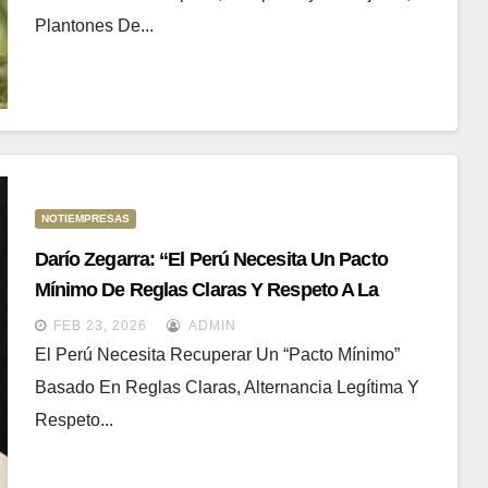
Plantones De...
NOTIEMPRESAS
Darío Zegarra: “El Perú Necesita Un Pacto
Mínimo De Reglas Claras Y Respeto A La
Institucionalidad”
FEB 23, 2026
ADMIN
El Perú Necesita Recuperar Un “pacto Mínimo”
Basado En Reglas Claras, Alternancia Legítima Y
Respeto...