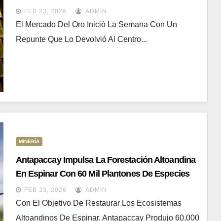
FEB 23, 2026
ADMIN
El Mercado Del Oro Inició La Semana Con Un
Repunte Que Lo Devolvió Al Centro...
MINERÍA
Antapaccay Impulsa La Forestación Altoandina
En Espinar Con 60 Mil Plantones De Especies
Originarias En 2025
FEB 23, 2026
ADMIN
Con El Objetivo De Restaurar Los Ecosistemas
Altoandinos De Espinar, Antapaccay Produjo 60,000