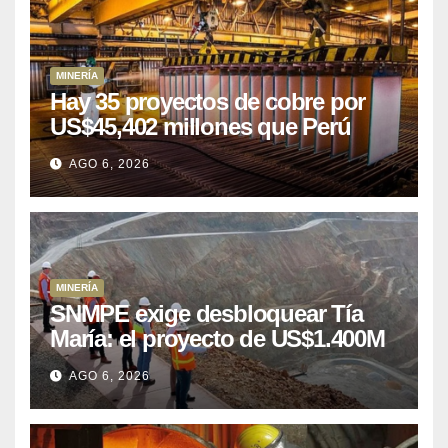
MINERÍA
Hay 35 proyectos de cobre por
US$45,402 millones que Perú
puede aprovechar
AGO 6, 2026
MINERÍA
SNMPE exige desbloquear Tía
María: el proyecto de US$1.400M
que Perú lleva 15 años
AGO 6, 2026
posponiendo