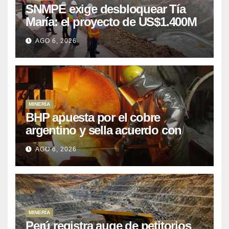
SNMPE exige desbloquear Tía
María: el proyecto de US$1.400M
que Perú lleva 15 años
AGO 6, 2026
posponiendo
MINERÍA
BHP apuesta por el cobre
argentino y sella acuerdo con
Kobrea para siete proyecto
AGO 6, 2026
MINERÍA
Perú registra auge de petitorios