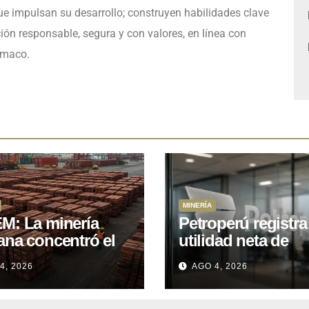
e impulsan su desarrollo; construyen habilidades clave
ión responsable, segura y con valores, en línea con
Límaco.
MINERÍA
M: La minería
Petroperú registra
ana concentró el
utilidad neta de
 del total de las
US$121 millones a
4, 2026
AGO 4, 2026
rtaciones
cierre del primer
onales entre enero
semestre 2026