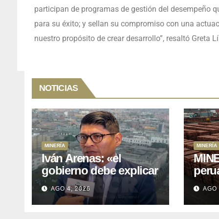
participan de programas de gestión del desempeño qu
para su éxito; y sellan su compromiso con una actuac
nuestro propósito de crear desarrollo”, resaltó Greta 
NOTICIAS
MINERÍA
MINERÍA
Iván Arenas: «el
MINE
gobierno debe explicar
peru
a Cajamarca que tiene
76.1%
AGO 4, 2026
AGO 
US$ 16 mil millones en
expo
proyectos mineros
naci