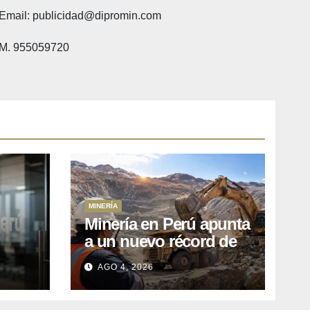
Email: publicidad@dipromin.com
M. 955059720
MINERÍA
Minería en Perú apunta
a un nuevo récord de
l
inversiones: crecen los
AGO 4, 2026
petitorios y el FMI insta
a destrabar proyectos