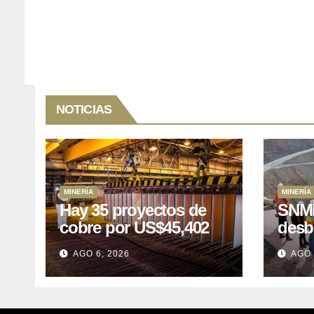
NOTICIAS
MINERÍA
MINERÍA
Hay 35 proyectos de
SNMP
cobre por US$45,402
desb
millones que Perú
el p
AGO 6, 2026
AGO 
puede aprovechar
US$1
lleva
posp