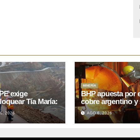
MINERÍA
E exige
BHP apuesta por e
loquear Tía María:
cobre argentino y 
royecto de
acuerdo con Kobr
6, 2026
AGO 6, 2026
.400M que Perú
para siete proyect
 15 años
oniendo