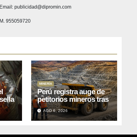
Email: publicidad@dipromin.com
M. 955059720
MINERÍA
l
Perú registra auge de
sella
petitorios mineros tras
ea
liberación de más de
AGO 6, 2026
o
mil concesiones para
explorar cobre y oro