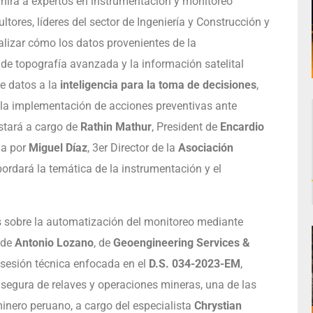
reunirá a expertos en instrumentación y monitoreo
ultores, líderes del sector de Ingeniería y Construcción y
nalizar cómo los datos provenientes de la
 de topografía avanzada y la información satelital
de datos a la
inteligencia para la toma de decisiones
,
 la implementación de acciones preventivas ante
estará a cargo de
Rathin Mathur
, President de
Encardio
da por
Miguel Díaz
, 3er Director de la
Asociación
bordará la temática de la instrumentación y el
s sobre la automatización del monitoreo mediante
 de
Antonio Lozano
, de
Geoengineering Services &
 sesión técnica enfocada en el
D.S. 034-2023-EM
,
 segura de relaves y operaciones mineras, una de las
inero peruano, a cargo del especialista
Chrystian