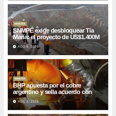
MINERÍA
SNMPE exige desbloquear Tía
María: el proyecto de US$1.400M
que Perú lleva 15 años
AGO 6, 2026
posponiendo
MINERÍA
BHP apuesta por el cobre
argentino y sella acuerdo con
Kobrea para siete proyecto
AGO 6, 2026