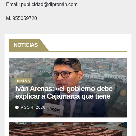
Email: publicidad@dipromin.com
M. 955059720
NOTICIAS
MINERÍA
Iván Arenas: «el gobierno debe
explicar a Cajamarca que tiene
US$ 16 mil millones en proyectos
AGO 4, 2026
mineros para salir de la pobreza