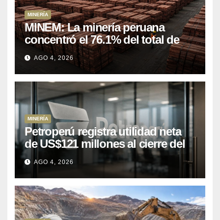
MINERÍA
MINEM: La minería peruana
concentró el 76.1% del total de
las exportaciones nacionales
AGO 4, 2026
entre enero y abril de 2026
MINERÍA
Petroperú registra utilidad neta
de US$121 millones al cierre del
primer semestre 2026
AGO 4, 2026