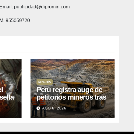
Email: publicidad@dipromin.com
M. 955059720
MINERÍA
l
Perú registra auge de
sella
petitorios mineros tras
ea
liberación de más de
AGO 6, 2026
o
mil concesiones para
explorar cobre y oro