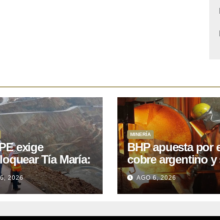
MINERÍA
E exige
BHP apuesta por e
loquear Tía María:
cobre argentino y 
royecto de
acuerdo con Kobr
6, 2026
AGO 6, 2026
.400M que Perú
para siete proyect
 15 años
oniendo