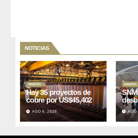
NOTICIAS
MINERÍA
MINERÍA
Hay 35 proyectos de
SNMP
cobre por US$45,402
desb
millones que Perú
el p
AGO 6, 2026
AGO 
puede aprovechar
US$1
lleva
posp