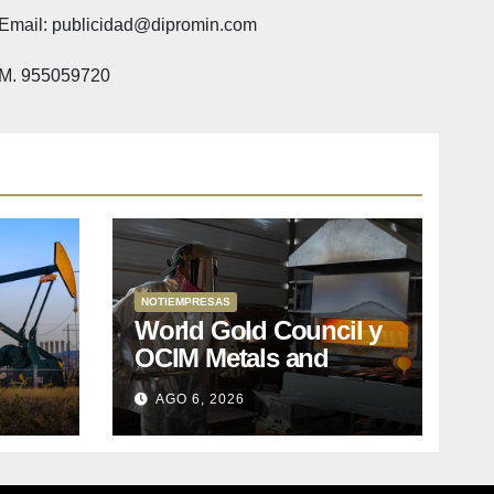
Email: publicidad@dipromin.com
M. 955059720
NOTIEMPRESAS
World Gold Council y
OCIM Metals and
Mining SA se asocian
AGO 6, 2026
para impulsar acciones
colectivas en favor de
una minería artesanal y