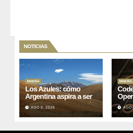
NOTICIAS
MINERÍA
MINERÍA
Los Azules: cómo
Code
Argentina aspira a ser
Oper
top 5 productor
Nort
AGO 6, 2026
AGO 
mundial de cobre
Sísm
Teni