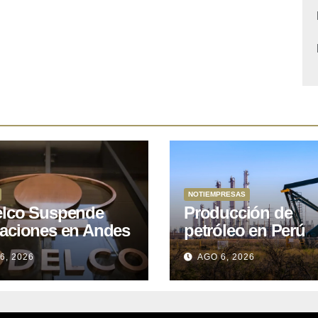
NOTIEMPRESAS
lco Suspende
Producción de
aciones en Andes
petróleo en Perú
e por Actividad
superó los 36 mil
6, 2026
AGO 6, 2026
ica Anómala en El
barriles por día en
ente
Julio